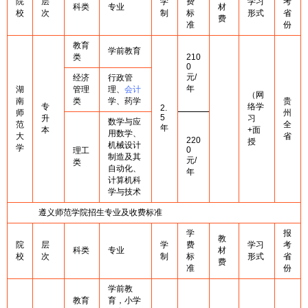
院
层
学
费
学习
考
科类
专业
材
校
次
制
标
形式
省
费
准
份
教育
学前教育
类
210
0
元/
经济
行政管
年
湖
管理
理、
会计
（网
南
类
学、药学
贵
专
络学
2.
师
州
5
升
习
数学与应
范
全
年
本
+面
用数学、
大
省
220
授
机械设计
学
0
理工
制造及其
元/
类
自动化、
年
计算机科
学与技术
遵义师范学院招生专业及收费标准
学
报
教
院
层
学
费
学习
考
科类
专业
材
校
次
制
标
形式
省
费
准
份
学前教
教育
育，小学