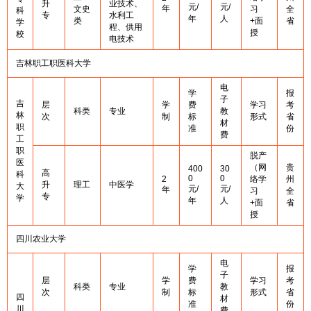
升
业技术、
元/
元/
年
文史
习
全
科
专
水利工
年
人
类
+面
省
学
程、供用
授
校
电技术
吉林职工职医科大学
电
学
报
子
吉
层
学
费
学习
考
科类
专业
教
林
次
制
标
形式
省
材
职
准
份
费
工
职
脱产
医
（网
贵
400
30
高
科
0
0
2
络学
州
升
理工
中医学
大
元/
元/
年
习
全
专
学
年
人
+面
省
授
四川农业大学
电
学
报
子
层
学
费
学习
考
科类
专业
教
次
制
标
形式
省
四
材
准
份
川
费