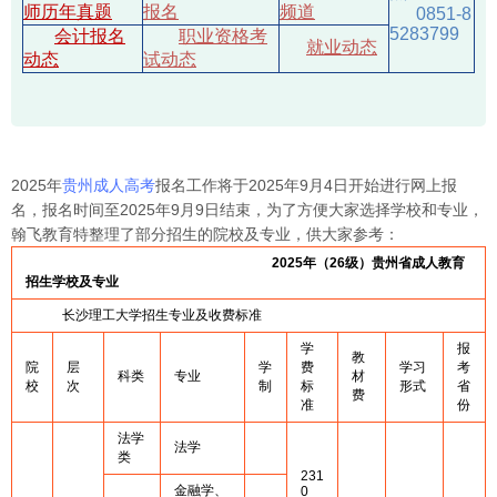
师历年真题
报名
频道
0851-8
5283799
会计报名
职业资格考
就业动态
动态
试动态
2025年
贵州成人高考
报名工作将于2025年9月4日开始进行网上报
名，报名时间至2025年9月9日结束，为了方便大家选择学校和专业，
翰飞教育特整理了部分招生的院校及专业，供大家参考：
2025年（26级）贵州省成人教育
招生学校及专业
长沙理工大学招生专业及收费标准
学
报
教
院
层
学
费
学习
考
科类
专业
材
校
次
制
标
形式
省
费
准
份
法学
法学
类
231
金融学、
0