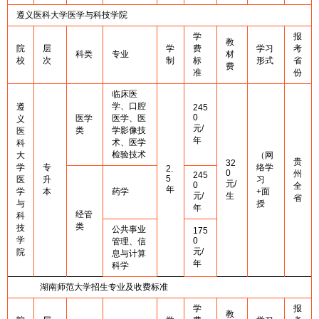
遵义医科大学医学与科技学院
学
报
教
院
层
学
费
学习
考
科类
专业
材
校
次
制
标
形式
省
费
准
份
临床医
学、口腔
遵
245
0
医学
医学、医
义
元/
类
学影像技
医
年
术、医学
科
检验技术
大
（网
贵
32
学
专
络学
2.
0
州
245
5
医
升
习
元/
0
全
年
学
本
药学
+面
元/
生
省
与
授
年
经管
科
类
技
公共事业
175
学
0
管理、信
元/
院
息与计算
年
科学
湖南师范大学招生专业及收费标准
学
报
教