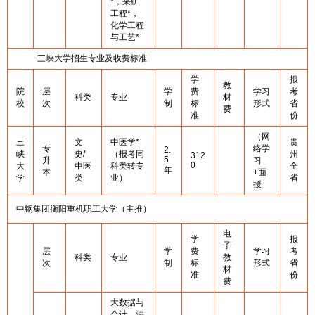
*，采矿
工程*，
化学工程
与工艺*
三峡大学招生专业及收费标准
学
报
教
院
层
学
费
学习
考
科类
专业
材
校
次
制
标
形式
省
费
准
份
（网
三
文
中医学*
贵
专
络学
2.
峡
史/
（报考同
州
312
5
升
习
0
大
中医
科类转专
全
年
本
+面
学
类
业）
省
授
中钢集团衡阳重机职工大学（主推）
电
学
报
子
层
学
费
学习
考
科类
专业
教
次
制
标
形式
省
材
准
份
费
大数据与
会计、法