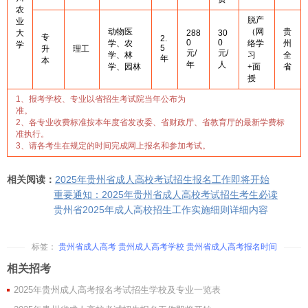
农
脱产
业
动物医
（网
贵
大
288
30
专
2.
0
0
学、农
络学
州
学
5
升
理工
元/
元/
学、林
习
全
年
本
年
人
学、园林
+面
省
授
1、报考学校、专业以省招生考试院当年公布为
准。
2、各专业收费标准按本年度省发改委、省财政厅、省教育厅的最新学费标
准执行。
3、请各考生在规定的时间完成网上报名和参加考试。
相关阅读：
2025年贵州省成人高校考试招生报名工作即将开始
重要通知：2025年贵州省成人高校考试招生考生必读
贵州省2025年成人高校招生工作实施细则详细内容
标签：
贵州省成人高考
贵州成人高考学校
贵州省成人高考报名时间
相关招考
2025年贵州成人高考报名考试招生学校及专业一览表