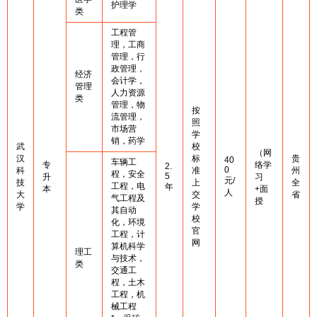
护理学
类
工程管
理，工商
管理，行
政管理，
经济
会计学，
管理
人力资源
类
管理，物
按
流管理，
照
市场营
学
销，药学
武
校
（网
汉
标
贵
40
车辆工
专
络学
2.
0
科
准
州
程，安全
5
升
习
元/
技
上
全
工程，电
年
本
+面
人
大
交
省
气工程及
授
学
学
其自动
校
化，环境
官
工程，计
网
算机科学
理工
与技术，
类
交通工
程，土木
工程，机
械工程