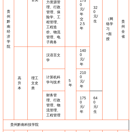
管类
175
力资源管
0
理、行政
32
元/
贵
0
管理、保
年
元/
州
险学、工
（网
交
生
黔
贵
程管理、
2.5
络学
南
州
工程造
年
习
经
全
价、物流
+面
济
省
管理、电
授
学
子商务
院
140
0
汉语言文
元/
学
年
210
0
计算机科
高
理工
5
元/
学与技术
升
文史
年
年
本
类
财务管
175
64
理、行政
0
0
管理、物
元/
元/
流管理、
年
生
工程管理
贵州黔南科技学院