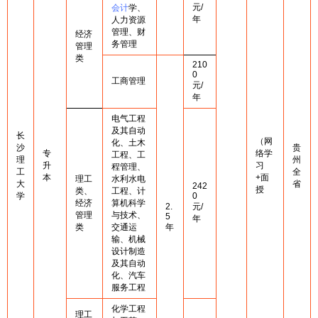
元/
会计
学、
年
人力资源
管理、财
经济
务管理
管理
类
210
0
工商管理
元/
年
电气工程
及其自动
长
（网
化、土木
沙
贵
专
络学
工程、工
理
州
升
习
程管理、
工
全
本
+面
理工
水利水电
大
省
242
授
类、
工程、计
学
0
经济
算机科学
2.
元/
管理
与技术、
5
年
类
交通运
年
输、机械
设计制造
及其自动
化、汽车
服务工程
化学工程
理工