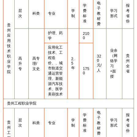
电
学
报
子
层
学
费
学习
考
科类
专业
教
次
制
标
形式
省
材
准
份
费
贵
州
护理、药
210
应
0
学
用
技
应用化工
业余
术
技术、工
（网
贵
职
32
程造
高
高专
2.
0
络学
州
业
价、、城
5
升
理/
元/
习
全
学
年
市轨道交
专
文史
175
人
+面
省
院
0
通运营管
授
理、新能
源汽车技
术、医学
美容技术
贵州工程职业学院
电
学
报
子
层
学
费
学习
考
贵
科类
专业
教
次
制
标
形式
省
州
材
准
份
工
费