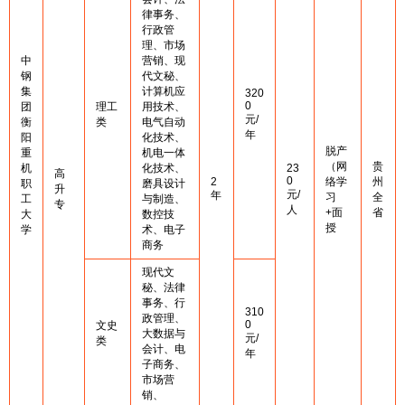
律事务、
行政管
理、市场
中
营销、现
钢
代文秘、
集
计算机应
320
0
团
理工
用技术、
元/
衡
类
电气自动
年
阳
化技术、
脱产
重
机电一体
（网
贵
机
化技术、
23
高
0
2
络学
州
职
磨具设计
升
元/
年
习
全
工
与制造、
专
人
+面
省
大
数控技
授
学
术、电子
商务
现代文
秘、法律
事务、行
310
政管理、
0
文史
大数据与
元/
类
会计、电
年
子商务、
市场营
销、