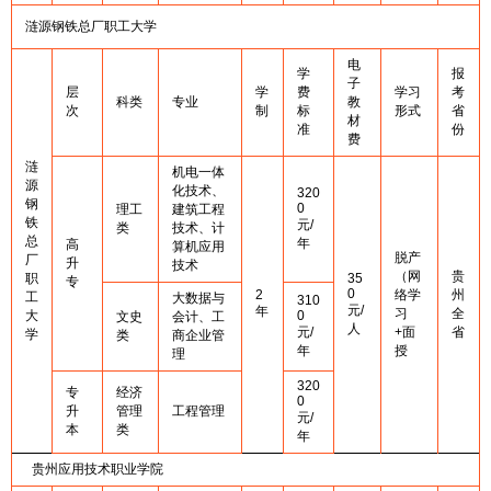
涟源钢铁总厂职工大学
电
学
报
子
层
学
费
学习
考
科类
专业
教
次
制
标
形式
省
材
准
份
费
涟
机电一体
源
化技术、
320
钢
0
理工
建筑工程
铁
元/
类
技术、计
总
年
高
算机应用
脱产
厂
升
技术
（网
贵
职
35
专
0
2
络学
州
工
大数据与
310
元/
年
习
全
大
0
文史
会计、工
人
元/
+面
省
学
类
商企业管
年
授
理
320
专
经济
0
升
管理
工程管理
元/
本
类
年
贵州应用技术职业学院