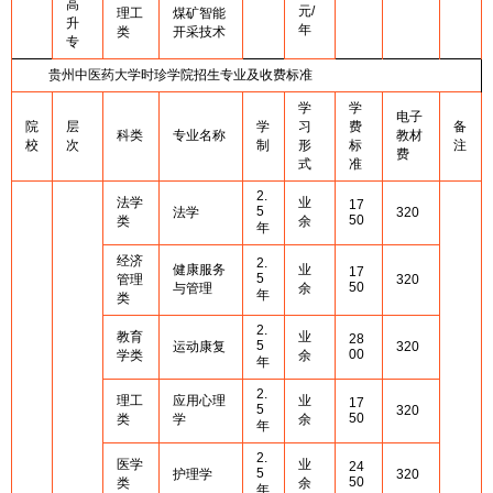
高
元/
理工
煤矿智能
升
年
类
开采技术
专
贵州中医药大学时珍学院招生专业及收费标准
学
学
电子
院
层
学
习
费
备
科类
专业名称
教材
校
次
制
形
标
注
费
式
准
2.
法学
业
17
5
法学
320
50
类
余
年
经济
2.
健康服务
业
17
5
管理
320
50
与管理
余
年
类
2.
教育
业
28
5
运动康复
320
00
学类
余
年
2.
理工
应用心理
业
17
5
320
50
类
学
余
年
2.
医学
业
24
5
护理学
320
50
类
余
年