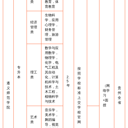
类
教育，体
育教育
生物科
学，应用
经济
心理学，
管理
财务管
类
理，旅游
管理
数学与应
用数学，
物理学，
化学，电
专
气工程及
按
升
理工
其自动
照
本
类
化，计算
2.
学
5
机科学与
遵
校
年
（网
技术，土
义
标
贵
络学
木工程，
师
准
州
习
植物科学
范
上
全
+面
与技术
学
交
省
授
院
学
音乐学，
校
美术学，
艺术
官
舞蹈编
类
网
导，视觉