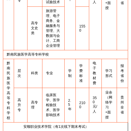
专
试验技术
人
+面
省
授
旅游管
理、电子
商务、金
高专
融服务与
155
文史
0
管理、大
类
数据与会
计、工商
企业管理
黔南民族医学高等专科学校
黔
电
学
报
南
子
层
学
费
学习
考
民
科类
专业
教
次
制
标
形式
省
族
材
准
份
医
费
学
业余
高
临床医
（网
贵
等
35
高
学、医学
2.
0
高专
络学
州
专
210
5
升
检验技
元/
0
理
习
全
科
年
专
术、医学
人
+面
省
学
影响技术
授
校
安顺职业技术学院（有1次线下期末考试）