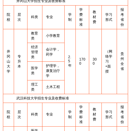
井冈山大学招生专业及收费标准
学
报
教
院
层
学
费
学习
考
科类
专业
材
校
次
制
标
形式
省
费
准
份
教育
小学教育
类
经济
会计学，
井
（网
管理
贵
药学
冈
专
络学
类
2.
州
170
30
5
山
升
习
0
0
全
年
护理学，
大
本
+面
医学
省
康复治疗
学
授
类
学
理工
土木工程
类
武汉科技大学招生专业及收费标准
学
报
教
院
层
学
费
学习
考
科类
专业
材
校
次
制
标
形式
省
费
准
份
医学