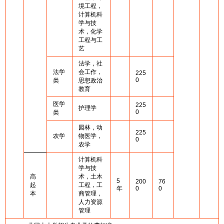
境工程，
计算机科
学与技
术，化学
工程与工
艺
法学，社
法学
会工作，
225
0
类
思想政治
教育
医学
225
护理学
0
类
园林，动
225
农学
物医学，
0
农学
计算机科
学与技
高
术，土木
5
200
76
起
工程，工
年
0
0
本
商管理，
人力资源
管理