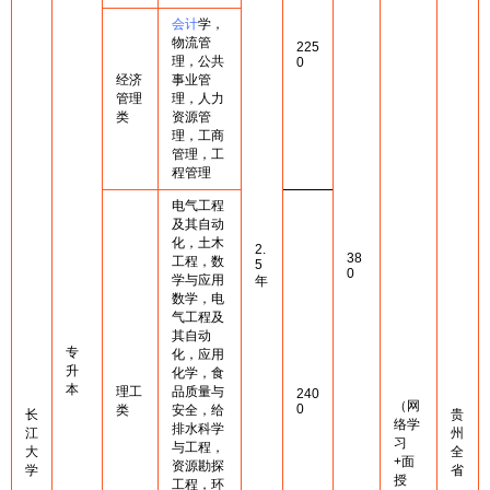
会计
学，
物流管
225
理，公共
0
经济
事业管
管理
理，人力
类
资源管
理，工商
管理，工
程管理
电气工程
及其自动
化，土木
2.
38
工程，数
5
0
学与应用
年
数学，电
气工程及
其自动
专
化，应用
升
化学，食
本
理工
品质量与
240
（网
0
类
安全，给
长
贵
络学
排水科学
江
州
习
与工程，
大
全
+面
资源勘探
学
省
授
工程，环