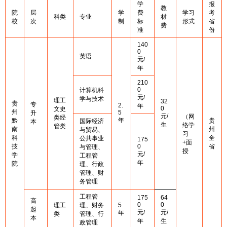
学
报
教
院
层
学
费
学习
考
科类
专业
材
校
次
制
标
形式
省
费
准
份
140
0
英语
元/
年
210
0
计算机科
元/
学与技术
理工
32
贵
专
2.
年
0
文史
州
5
升
元/
（网
类经
年
黔
贵
国际经济
本
生
络学
管类
南
州
与贸易、
习
科
全
公共事业
175
+面
技
0
省
与管理、
授
元/
学
工程管
年
院
理、行政
管理、财
务管理
工程管
175
64
高
0
0
理工
理、财务
5
起
元/
元/
年
类
管理、行
本
年
生
政管理