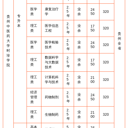
2.
医学
康复治疗
业
24
5
320
50
类
学
余
年
专
贵
升
州
2.
本
理工
医学信息
业
中
17
5
320
50
类
工程
余
医
年
贵
药
州
2.
大
医学
医学检验
业
24
全
5
320
学
50
类
技术
余
省
年
时
珍
数据科学
2.
理工
业
学
17
5
与大数据
320
50
类
余
院
年
技术
2.
理工
计算机科
业
21
5
320
00
类
学与技术
余
年
经济
2.
业
24
5
管理
药物制剂
320
50
余
年
类
2.
理工
业
21
5
生物制药
320
00
类
余
年
高本
5
业
24