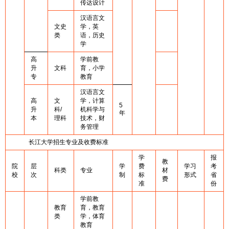
传达设计
汉语言文
文史
学，英
类
语，历史
学
高
学前教
升
文科
育，小学
专
教育
汉语言文
高
文
学，计算
5
升
科/
机科学与
年
本
理科
技术，财
务管理
长江大学招生专业及收费标准
学
报
教
院
层
学
费
学习
考
科类
专业
材
校
次
制
标
形式
省
费
准
份
学前教
教育
育，教育
类
学，体育
教育