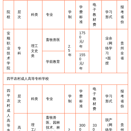
电
学
报
子
院
层
学
费
学习
考
科类
专业
教
校
次
制
标
形式
省
材
准
份
费
175
安
0
顺
业余
畜牧兽医
元/
职
（网
贵
理工
2.
年
业
专
络学
州
5
文史
技
科
习
全
年
155
类
术
+面
省
0
学前教育
学
授
元/
院
年
四平农村成人高等专科学校
电
四
学
报
子
平
层
学
费
学习
考
科类
专业
教
农
次
制
标
形式
省
材
村
准
份
费
成
人
畜牧兽
脱产
高
医、园林
理
（网
贵
等
300
33
高
技术、林
0
0
工/
络学
州
2
专