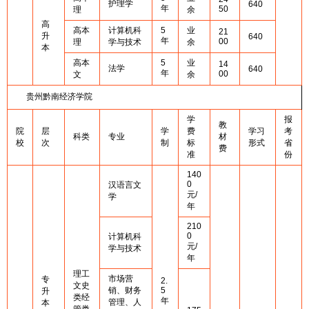
护理学
640
年
50
理
余
高
高本
计算机科
5
业
21
升
640
年
00
理
学与技术
余
本
高本
5
业
14
法学
640
年
00
文
余
贵州黔南经济学院
学
报
教
院
层
学
费
学习
考
科类
专业
材
校
次
制
标
形式
省
费
准
份
140
0
汉语言文
元/
学
年
210
0
计算机科
元/
学与技术
年
理工
市场营
专
2.
文史
销、财务
5
升
类经
年
管理、人
本