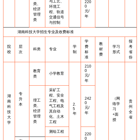
与工艺、
220
类、
0
环境工
经济
元/
程、轨道
管理
年
交通信号
类
与控制
湖南科技大学招生专业及收费标准
学
报
教
院
层
学
费
学习
考
科类
专业
材
校
次
制
标
形式
省
费
准
份
210
0
教育
小学教育
元/
类
年
采矿工
专
程、安全
湖
242
（网
升
理工
工程、电
南
贵
0
络学
本
2.
类、
气工程及
科
州
元/
5
习
经济
其自动
技
全
年
年
+面
管理
化、土木
大
省
授
类
工程
学
测绘工程
220
0