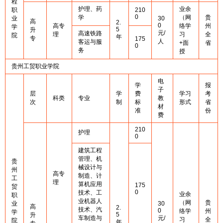
程
护理、药
业余
职
210
0
学
（网
贵
业
30
高
2.
0
高专
络学
州
学
5
升
元/
高速铁路
理
习
全
院
年
专
175
人
客运与服
+面
省
0
务
授
贵州工贸职业学院
电
学
报
子
层
学
费
学习
考
科类
专业
教
次
制
标
形式
省
材
准
份
费
210
护理
0
建筑工程
管理、机
贵
械设计与
州
高专
制造、计
工
理
算机应用
175
贸
0
技术、工
业余
职
业机器人
（网
贵
业
30
高
2.
技术、汽
0
络学
州
学
5
升
车制造与
元/
习
全
院
年